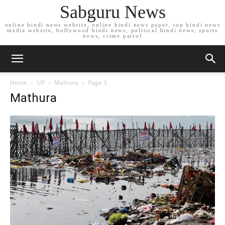
Sabguru News
online hindi news website, online hindi news paper, top hindi news
media website, bollywood hindi news, political hindi news, sports
news, crime patrol
Home
UP
Mathura
Page 3
Mathura