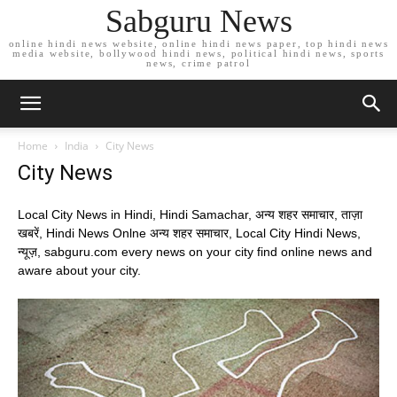
Sabguru News
online hindi news website, online hindi news paper, top hindi news
media website, bollywood hindi news, political hindi news, sports
news, crime patrol
Home
India
City News
City News
Local City News in Hindi, Hindi Samachar, अन्य शहर समाचार, ताज़ा
खबरें, Hindi News Onlne अन्य शहर समाचार, Local City Hindi News,
न्यूज़, sabguru.com every news on your city find online news and
aware about your city.