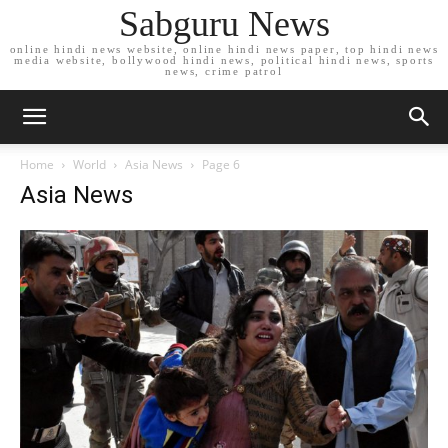
Sabguru News
online hindi news website, online hindi news paper, top hindi news
media website, bollywood hindi news, political hindi news, sports
news, crime patrol
Home
World
Asia News
Page 6
Asia News