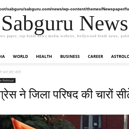
ot/sabguru/sabguru.com/news/wp-content/themes/Newspaper/fu
Sabguru News
ews paper, top hindi news media website, bollywood hindi news, polit
DIA
WORLD
HEALTH
BUSINESS
CAREER
ASTROL
चारों सीटें जीतीं
n Political
ेस ने जिला परिषद की चारों सीटे