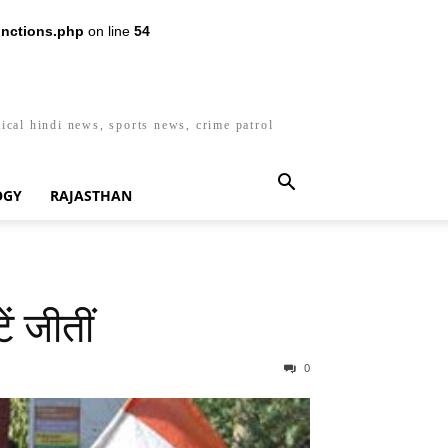
nctions.php
on line
54
ical hindi news, sports news, crime patrol
OGY
RAJASTHAN
ं जीतीं
0