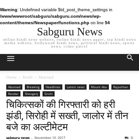
Warning
: Undefined variable $td_post_theme_settings in
/www/wwwroot/sabguru/sabguru.com/news/wp-
content/themes/Newspaper/functions.php
on line
54
Sabguru News
online hindi news website, online hindi news paper, top hindi news
media website, bollywood hindi news, political hindi news, sports
news, crime patrol
Home
Sirohi
Aburoad
Aburoad
Breaking
Headlines
Latest news
Mount Abu
Rajasthan
Reodar
Sheoganj
Sirohi
चिकित्सकों की गिरफ्तारी को हरी
झंडी, सिरोही में सख्ती, जालोर में तीन
बजे का अल्टीमेटम
sabguru news
-
November 10, 2017
0