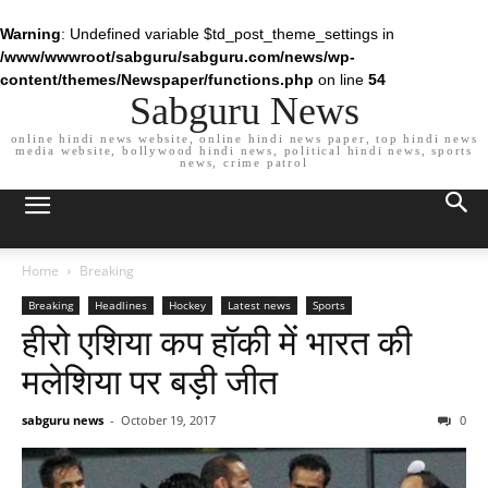
Warning
: Undefined variable $td_post_theme_settings in
/www/wwwroot/sabguru/sabguru.com/news/wp-
content/themes/Newspaper/functions.php
on line
54
Sabguru News
online hindi news website, online hindi news paper, top hindi news
media website, bollywood hindi news, political hindi news, sports
news, crime patrol
Home
Breaking
Breaking
Headlines
Hockey
Latest news
Sports
हीरो एशिया कप हॉकी में भारत की
मलेशिया पर बड़ी जीत
sabguru news
-
October 19, 2017
0