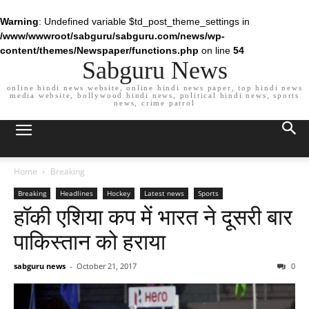
Warning
: Undefined variable $td_post_theme_settings in
/www/wwwroot/sabguru/sabguru.com/news/wp-
content/themes/Newspaper/functions.php
on line
54
Sabguru News
online hindi news website, online hindi news paper, top hindi news
media website, bollywood hindi news, political hindi news, sports
news, crime patrol
Home
Breaking
Breaking
Headlines
Hockey
Latest news
Sports
हॉकी एशिया कप में भारत ने दूसरी बार
पाकिस्तान को हराया
sabguru news
-
October 21, 2017
0