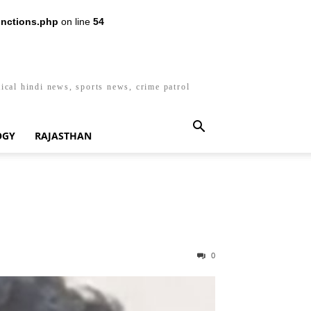
nctions.php
on line
54
ical hindi news, sports news, crime patrol
OGY
RAJASTHAN
0