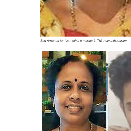
Son Arrested for his mother's murder in Thiruvananthapuram