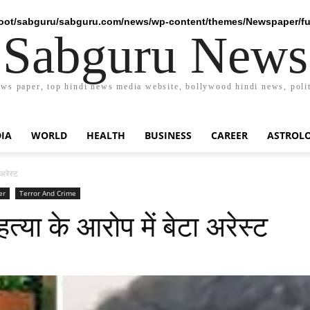
ot/sabguru/sabguru.com/news/wp-content/themes/Newspaper/fu
Sabguru News
ews paper, top hindi news media website, bollywood hindi news, polit
DIA
WORLD
HEALTH
BUSINESS
CAREER
ASTROL
 अरेस्ट
er
Terror And Crime
हत्या के आरोप में बेटा अरेस्ट