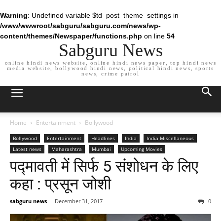
Warning
: Undefined variable $td_post_theme_settings in
/www/wwwroot/sabguru/sabguru.com/news/wp-
content/themes/Newspaper/functions.php
on line
54
Sabguru News
online hindi news website, online hindi news paper, top hindi news
media website, bollywood hindi news, political hindi news, sports
news, crime patrol
Home
Entertainment
Bollywood
Bollywood
Entertainment
Headlines
India
India Miscellaneous
Latest news
Maharashtra
Mumbai
Upcoming Movies
पद्मावती में सिर्फ 5 संशोधन के लिए
कहा : प्रसून जोशी
sabguru news
-
December 31, 2017
0