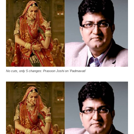
No cuts, only 5 changes: Prasoon Joshi on 'Padmavati'