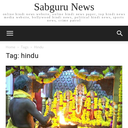
Sabguru News
online hindi news website, online hindi news paper, top hindi news
media website, bollywood hindi news, political hindi news, sports
news, crime patrol
Home
Tags
Hindu
Tag: hindu