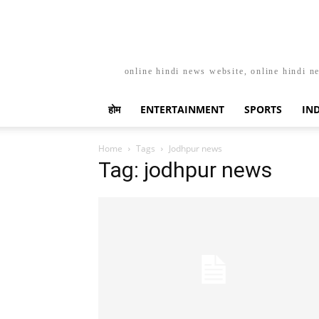
online hindi news website, online hindi n
होम
ENTERTAINMENT
SPORTS
IN
Home
Tags
Jodhpur news
Tag: jodhpur news