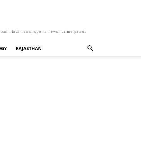
ical hindi news, sports news, crime patrol
OGY
RAJASTHAN