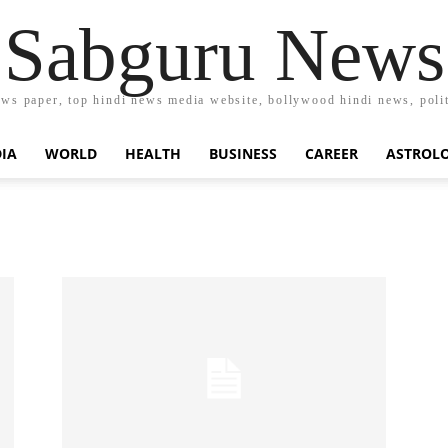
Sabguru News
ews paper, top hindi news media website, bollywood hindi news, polit
DIA
WORLD
HEALTH
BUSINESS
CAREER
ASTROL