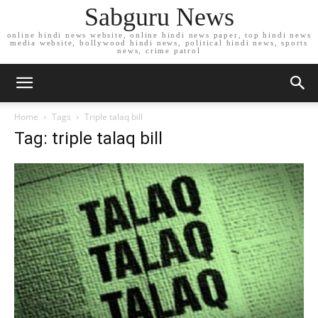
Sabguru News
online hindi news website, online hindi news paper, top hindi news
media website, bollywood hindi news, political hindi news, sports
news, crime patrol
Home
Tags
Triple talaq bill
Tag: triple talaq bill