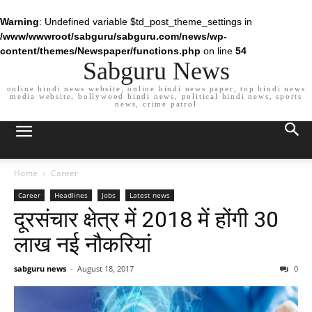
Warning
: Undefined variable $td_post_theme_settings in
/www/wwwroot/sabguru/sabguru.com/news/wp-
content/themes/Newspaper/functions.php
on line
54
Sabguru News
online hindi news website, online hindi news paper, top hindi news
media website, bollywood hindi news, political hindi news, sports
news, crime patrol
Home
Career
Career
Headlines
Jobs
Latest news
दूरसंचार क्षेत्र में 2018 में होंगी 30
लाख नई नौकरियां
sabguru news
-
August 18, 2017
0