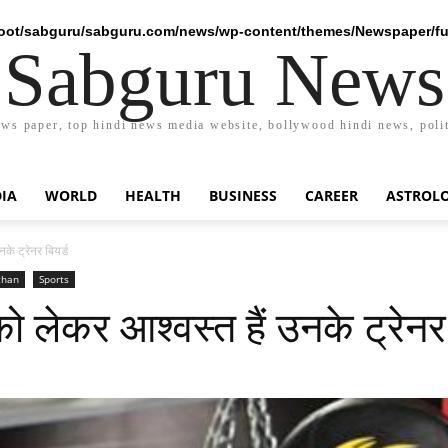
ot/sabguru/sabguru.com/news/wp-content/themes/Newspaper/fu
Sabguru News
ews paper, top hindi news media website, bollywood hindi news, polit
DIA
WORLD
HEALTH
BUSINESS
CAREER
ASTROL
के ट्रेनर बियर्ड
than
Sports
ो लेकर आश्वस्त हैं उनके ट्रेनर 