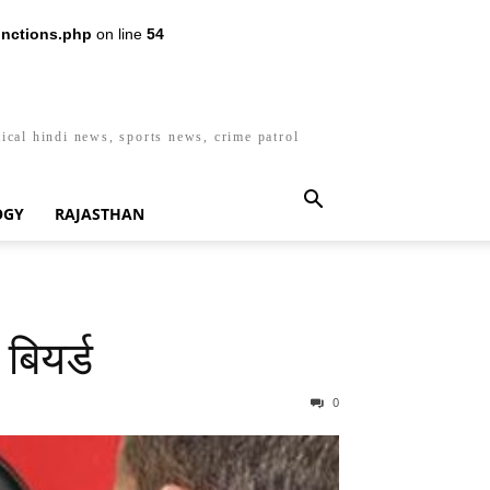
nctions.php
on line
54
ical hindi news, sports news, crime patrol
OGY
RAJASTHAN
बियर्ड
0