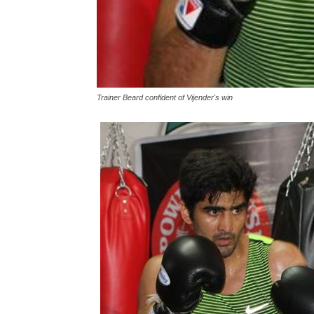
Trainer Beard confident of Vijender's win