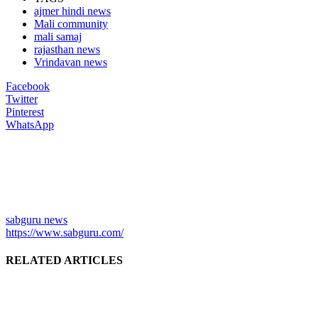
ajmer hindi news
Mali community
mali samaj
rajasthan news
Vrindavan news
Facebook
Twitter
Pinterest
WhatsApp
sabguru news
https://www.sabguru.com/
RELATED ARTICLES