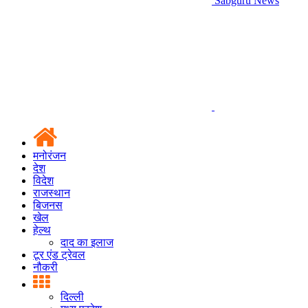
Sabguru News
मनोरंजन
देश
विदेश
राजस्थान
बिजनस
खेल
हेल्थ
दाद का इलाज
टूर एंड ट्रेवल
नौकरी
दिल्ली