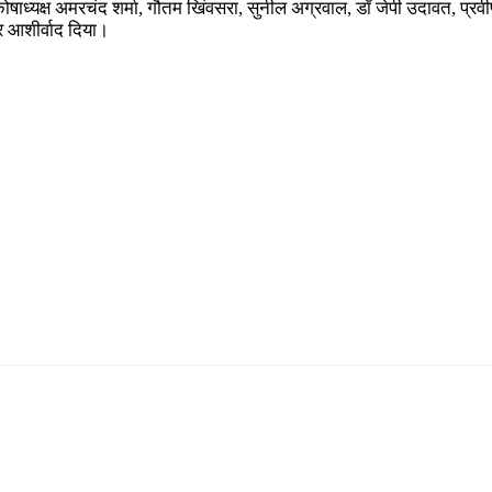
षाध्यक्ष अमरचंद शर्मा, गौतम खिंवसरा, सुनील अग्रवाल, डॉ जेपी उदावत, प्रवीण
र आशीर्वाद दिया।