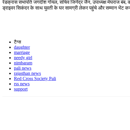
रेडक्रास सभापति जगदीश गोयल, सचिव जिनेंद्र जैन, उपाध्यक्ष मेघराज बंब, को
ड्राइवर सिकंदर के साथ युवती के घर सामग्री लेकर पहुंचे और सम्मान भेंट क
टैग्स
daughter
marriage
needy girl
nimbaram
pali news
rajasthan news
Red Cross Society Pali
rss news
support