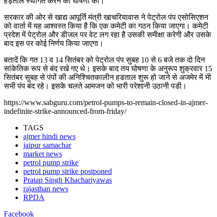
हड़ताल स्थगित करने की घोषणा की।
सरकार की ओर से खाद्य आपूर्ति मंत्री खाचरियावास ने पेट्रोल पंप एसोसिएशन
को वार्ता में यह आश्वस्त किया है कि एक कमेटी का गठन किया जाएगा। कमेटी
प्रदेश में पेट्रोल और डीजल पर वेट लग रहा है उसकी समीक्षा करेगी और उसके
बाद इस पर कोई निर्णय किया जाएगा।
बतादें कि गत 13 व 14 सितंबर को पेट्रोल पंप सुबह 10 से 6 बजे तक दो दिन
सांकेतिक रूप से बंद रखे गए थे। इसके बाद तय घोषणा के अनुरूप शुक्रवार 15
सितंबर सुबह से पंपों की अनिश्चितकालीन हडताल शुरू हो जाने से अजमेर में भी
सभी पंप बंद रहे। इसके चलते आमजन को भारी परेशानी उठानी पडी।
https://www.sabguru.com/petrol-pumps-to-remain-closed-in-ajmer-
indefinite-strike-announced-from-friday/
TAGS
ajmer hindi news
jaipur samachar
market news
petrol pump strike
petrol pump strike postponed
Pratap Singh Khachariyawas
rajasthan news
RPDA
Facebook