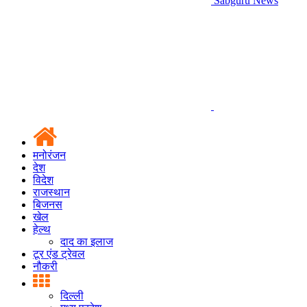
Sabguru News
मनोरंजन
देश
विदेश
राजस्थान
बिजनस
खेल
हेल्थ
दाद का इलाज
टूर एंड ट्रेवल
नौकरी
दिल्ली