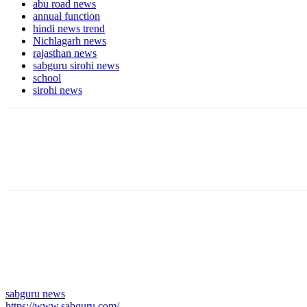
abu road news
annual function
hindi news trend
Nichlagarh news
rajasthan news
sabguru sirohi news
school
sirohi news
sabguru news
https://www.sabguru.com/