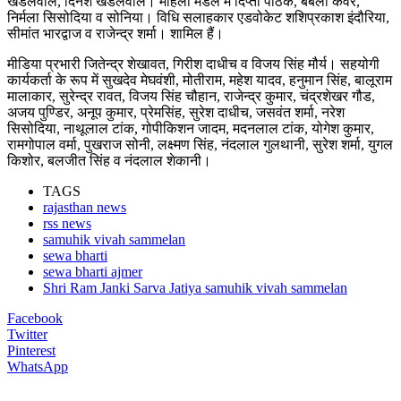
खंडेलवाल, दिनेश खंडेलवाल। महिला मंडल में दिप्ती पाठक, बबली कंवर,
निर्मला सिसोदिया व सोनिया। विधि सलाहकार एडवोकेट शशिप्रकाश इंदौरिया,
सीमांत भारद्वाज व राजेन्द्र शर्मा। शामिल हैं।
मीडिया प्रभारी जितेन्द्र शेखावत, गिरीश दाधीच व विजय सिंह मौर्य। सहयोगी
कार्यकर्ता के रूप में सुखदेव मेघवंशी, मोतीराम, महेश यादव, हनुमान सिंह, बालूराम
मालाकार, सुरेन्द्र रावत, विजय सिंह चौहान, राजेन्द्र कुमार, चंद्रशेखर गौड,
अजय पुण्डिर, अनूप कुमार, प्रेमसिंह, सुरेश दाधीच, जसवंत शर्मा, नरेश
सिसोदिया, नाथूलाल टांक, गोपीकिशन जादम, मदनलाल टांक, योगेश कुमार,
रामगोपाल वर्मा, पुखराज सोनी, लक्ष्मण सिंह, नंदलाल गुलथानी, सुरेश शर्मा, युगल
किशोर, बलजीत सिंह व नंदलाल शेकानी।
TAGS
rajasthan news
rss news
samuhik vivah sammelan
sewa bharti
sewa bharti ajmer
Shri Ram Janki Sarva Jatiya samuhik vivah sammelan
Facebook
Twitter
Pinterest
WhatsApp