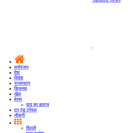
Sabguru News
मनोरंजन
देश
विदेश
राजस्थान
बिजनस
खेल
हेल्थ
दाद का इलाज
टूर एंड ट्रेवल
नौकरी
दिल्ली