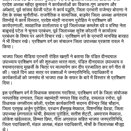
प्रदेश अध्यक्ष महेंद्र कुमावत ने कार्यकर्ताओं का विकास-गुण आचरण और
अपेक्षाएं, पूर्व सांसद देवजी पटेल ने कार्य पद्धति, जिला प्रभारी राजेन्द्र बोराणा ने
देश के समक्ष चुनौतीयां- राजनैतिक व सामाजिक, बाड़मेर जिला अध्यक्ष अनंतराम
विश्नोई ने कार्य विस्तार, प्रदेश मंत्री नारायण पुरोहित ने प्रशिक्षण की
कार्यप्रणाली, व्यवहारिक वार्तालापव व पूर्व जिलाध्यक्ष कमलेश दवे व वरिष्ठ नेता
बाबूभाई पटेल ने चुनाव प्रबंधन, पूर्व जिलाध्यक्ष सुरेश कोठारी ने कार्यालय
प्रबंधन के विषय पर अपने विचार रखे। प्रशिक्षण वर्ग के प्रभारी मानसिंह बारहठ
ने भी विचार रखे। प्रशिक्षण वर्ग का संचालन जिला उपाध्यक्ष प्रकाश रावल ने
किया।
भाजपा जिला मीडिया प्रभारी रोहित खत्री ने बताया कि पंडित दीनदयाल
उपाध्याय प्रशिक्षण वर्ग की शुरुआत भारत माता, पंडित दीनदयाल उपाध्याय व
श्यामाप्रसाद मुखर्जी के चित्र पर माल्यार्पण कर दीप प्रज्वलित कर वर्ग गीत से
की। पहले दिन आठ सत्र पर वक्ताओं ने जनप्रतिनिधि, पदाधिकारी व
कार्यकर्ताओं को जनसंघ से भाजपा तक के सफर के बारे में विस्तार से प्रशिक्षण
दिया।
इस प्रशिक्षण वर्ग में विधायक समाराम गरासिया, प्रशिक्षण वर्ग के जिला संयोजक
नरपतसिंह राणावत, जिला महामंत्री गणपत सिंह राठौड़, रामलाल रनोरा, पूर्व
विधायक जगसीराम कोली, प्रदेश कार्यकारिणी सदस्य वीरेन्द्र सिंह चौहान,
जिला प्रमुख अर्जुन पुरोहित, प्रधान हँसमुख मेघवाल, विशनसिंह देवडा, जिला
उपाध्यक्ष छगनलाल घांची, हेमलता पुरोहित, सतीश शेट्टी, अमराराम मेघवाल,
लोकेश खंडेलवाल, हिम्मत छिपा, गीता अग्रवाल सहित भाजपा जनप्रतिनिधि,
जिला पदाधिकारी, मंडल अध्यक्ष, मंडल पदाधिकारी, मोर्चो के जिलाध्यक्ष मौजूद
थे।