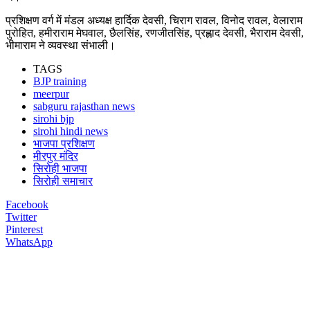
प्रशिक्षण वर्ग में मंडल अध्यक्ष हार्दिक देवसी, चिराग रावल, विनोद रावल, वेलाराम
पुरोहित, हमीराराम मेघवाल, छैलसिंह, रणजीतसिंह, प्रह्लाद देवसी, भैराराम देवसी,
भीमाराम ने व्यवस्था संभाली।
TAGS
BJP training
meerpur
sabguru rajasthan news
sirohi bjp
sirohi hindi news
भाजपा प्रशिक्षण
मीरपुर मंदिर
सिरोही भाजपा
सिरोही समाचार
Facebook
Twitter
Pinterest
WhatsApp