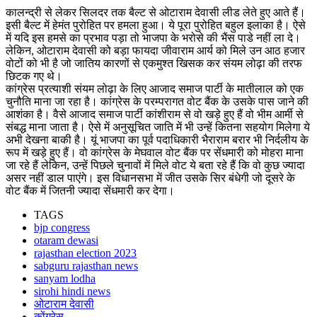
कालन्द्री से लेकर सिलदर तक बैल्ट से ओटाराम देवासी लीड लेते हुए आते हैं।
इसी बैल्ट में हेमंत पुरोहित पर हमला हुआ। ये पूरा पुरोहित बहुल इलाका है। ऐसे
में यदि इस हमसे का प्रभाव पड़ा तो भाजपा के भरोसे की भैंस पाडे नहीं ला दे।
लेकिन, ओटाराम देवासी को बड़ा फायदा जीवाराम आर्य को मिले उन आठ हजार
वोटों को भी है जो जातिय कारणों से एकमुश्त खिसक कर संयम लोढ़ा की तरफ
छिटक गए थे।
कांग्रेस प्रत्याशी संयम लोढ़ा के लिए आजाद समाज पार्टी के मातीलाल को एक
चुनौति माना जा रहा है। कांग्रेस के परम्परागत वोट बैंक के उसके पास जाने की
आशंका है। वैसे आजाद समाज पार्टी कांशीराम से वो खड़े हुए हैं वो भीम आर्मी से
संबद्ध माना जाता है। ऐसे में अनुसूचित जाति में भी उन्हें कितना सहयोग मिलेगा ये
अभी देखना बाकी है। यूं भाजपा का पूर्व पदाधिकारी भैराराम बरार भी निर्दलीय के
रूप में खड़े हुए हैं। वो कांग्रेस के मेघवाल वोट बैंक पर सेंधमारी को मोहरा माना
जा रहे हैं लेकिन, उन्हें पिछले चुनावों में मिले वोट ये बता रहे हैं कि वो कुछ ज्यादा
असर नहीं डाल पाएंगे। इस विधानसभा में जीत उसके सिर बंधेगी जो दूसरे के
वोट बैंक में जितनी ज्यादा सेंधमारी कर देगा।
TAGS
bjp congress
otaram dewasi
rajasthan election 2023
sabguru rajasthan news
sanyam lodha
sirohi hindi news
ओटाराम देवासी
कोंग्रेस्