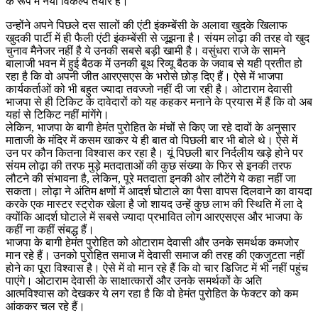
के रूप में नया विकल्प तैयार है।
उन्होंने अपने पिछले दस सालों की एंटी इंकम्बेंसी के अलावा खुदके खिलाफ
खुदकी पार्टी में ही फैली एंटी इंकम्बेंसी से जूझना है। संयम लोढ़ा की तरह वो खुद
चुनाव मैनेजर नहीं है ये उनकी सबसे बड़ी खामी है। वसुंधरा राजे के सामने
बालाजी भवन में हुई बैठक में उनकी बूथ रिव्यू बैठक के जवाब से यही प्रतीत हो
रहा है कि वो अपनी जीत आरएसएस के भरोसे छोड़ दिए हैं। ऐसे में भाजपा
कार्यकर्ताओं को भी बहुत ज्यादा तवज्जो नहीं दी जा रही है। ओटाराम देवासी
भाजपा से ही टिकिट के दावेदारों को यह कहकर मनाने के प्रयास में हैं कि वो अब
यहां से टिकिट नहीं मांगेंगे।
लेकिन, भाजपा के बागी हेमंत पुरोहित के मंचों से किए जा रहे दावों के अनुसार
माताजी के मंदिर में कसम खाकर ये ही बात वो पिछली बार भी बोले थे। ऐसे में
उन पर कौन कितना विश्वास कर रहा है। यूं पिछली बार निर्दलीय खड़े होने पर
संयम लोढ़ा की तरफ मुड़े मतदाताओं की कुछ संख्या के फिर से इनकी तरफ
लौटने की संभावना है, लेकिन, पूरे मतदाता इनकी ओर लौटेंगे ये कहा नहीं जा
सकता। लोढ़ा ने अंतिम क्षणों में आदर्श घोटाले का पैसा वापस दिलवाने का वायदा
करके एक मास्टर स्ट्रोक खेला है जो शायद उन्हें कुछ लाभ की स्थिति में ला दे
क्योंकि आदर्श घोटाले में सबसे ज्यादा प्रभावित लोग आरएसएस और भाजपा के
कहीं ना कहीं संबद्ध हैं।
भाजपा के बागी हेमंत पुरोहित को ओटाराम देवासी और उनके समर्थक कमजोर
मान रहे हैं। उनको पुरोहित समाज में देवासी समाज की तरह की एकजुटता नहीं
होने का पूरा विश्वास है। ऐसे में वो मान रहे हैं कि वो चार डिजिट में भी नहीं पहुंच
पाएंगे। ओटाराम देवासी के साक्षात्कारों और उनके समर्थकों के अति
आत्मविश्वास को देखकर ये लग रहा है कि वो हेमंत पुरोहित के फेक्टर को कम
आंककर चल रहे हैं।