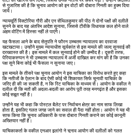
वोटों को खारिज कर दिया, जिससे उनके नतीजे पर असर पड़ा। उन्होंने अदालत
से गुजारिश की है कि चुनाव आयोग को इन वोटों की दोबारा गिनती का हुक्म दिया
जाये।
न्यायमूर्ति विक्टोरिया गौरी और एन सेंथिलकुमार की पीठ ने दोनों पक्षों की दलीलें
सुनने के बाद यह अंतरिम आदेश सुनाया, जिससे टीवीके विधायक कल होने वाले
अहम वोटिंग में हिस्सा नहीं ले पाएंगे।
यह फैसला आने के बाद सेतुपति ने फौरन उच्चतम न्यायालय का दरवाजा
खटखटाया। उन्होंने मुख्य न्यायाधीश सूर्यकांत से इस मामले की जल्द सुनवाई की
दरख्वास्त की है। इस मामले में कल सुनवाई होने की उम्मीद है। दूसरी तरफ,
पेरियाकरुप्पन ने भी उच्चतम न्यायालय में अर्जी दाखिल कर मांग की है कि उनका
पक्ष सुने बिना कोई भी फैसला न सुनाया जाए।
इस मामले के तीसरे पक्ष चुनाव आयोग ने इस याचिका का विरोध करते हुए कहा
कि नतीजों के ऐलान के बाद ऐसी कोई भी शिकायत सिर्फ चुनावी याचिका के
जरिए ही की जा सकती है, न कि रिट याचिका के माध्यम से। आयोग के वकील ने
दलील दी कि मतों की अदला-बदली का आरोप पूरी तरह मनगढ़ंत है और इसका
कोई सबूत नहीं है।
उन्होंने यह भी कहा कि पोस्टल बैलेट पर निर्वाचन क्षेत्र का नाम साफ लिखा
होता है, इसलिए गलत जगह जाने का सवाल ही पैदा नहीं होता। आयोग ने यह भी
साफ किया कि चुनाव अधिकारी के पास दोबारा गिनती कराने का कोई कानूनी
अख्तियार नहीं है।
याचिकाकर्ता के वकील एनआर इलांगो ने चुनाव आयोग की दलीलों को गलत