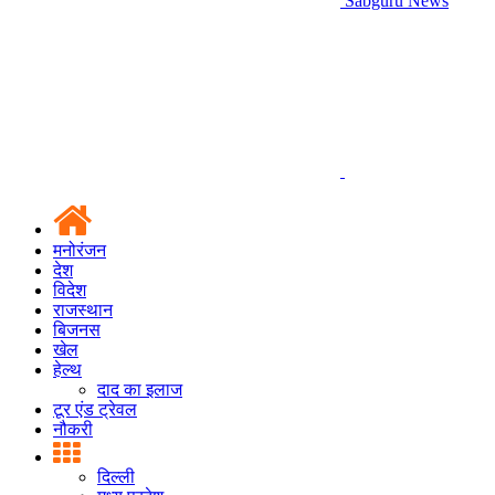
Sabguru News
मनोरंजन
देश
विदेश
राजस्थान
बिजनस
खेल
हेल्थ
दाद का इलाज
टूर एंड ट्रेवल
नौकरी
दिल्ली