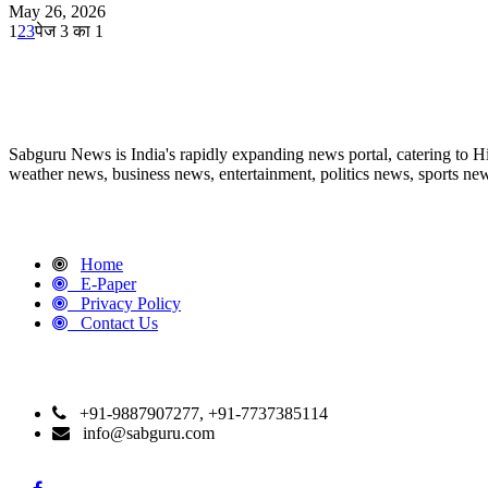
May 26, 2026
1
2
3
पेज 3 का 1
ABOUT US
Sabguru News is India's rapidly expanding news portal, catering to H
weather news, business news, entertainment, politics news, sports news
QUICK LINKS
Home
E-Paper
Privacy Policy
Contact Us
CONTACT DETAILS
+91-9887907277, +91-7737385114
info@sabguru.com