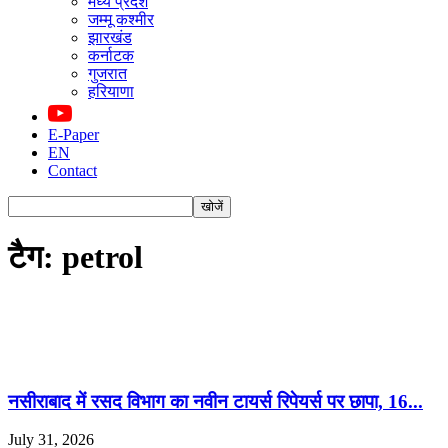
मध्य प्रदेश
जम्मू कश्मीर
झारखंड
कर्नाटक
गुजरात
हरियाणा
E-Paper
EN
Contact
टैग: petrol
नसीराबाद में रसद विभाग का नवीन टायर्स रिपेयर्स पर छापा, 16...
July 31, 2026