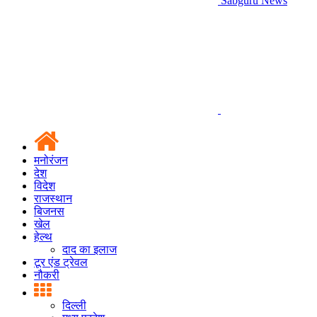
Sabguru News
मनोरंजन
देश
विदेश
राजस्थान
बिजनस
खेल
हेल्थ
दाद का इलाज
टूर एंड ट्रेवल
नौकरी
दिल्ली