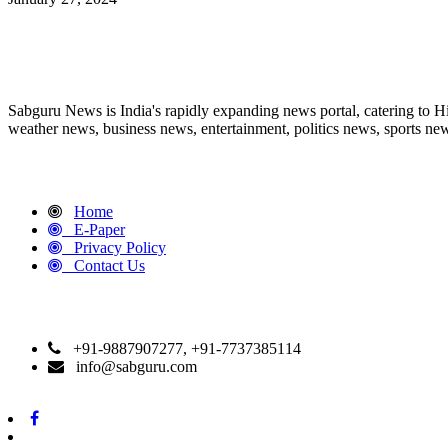
ABOUT US
Sabguru News is India's rapidly expanding news portal, catering to H
weather news, business news, entertainment, politics news, sports news
QUICK LINKS
Home
E-Paper
Privacy Policy
Contact Us
CONTACT DETAILS
+91-9887907277, +91-7737385114
info@sabguru.com