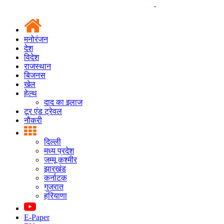
मनोरंजन
देश
विदेश
राजस्थान
बिजनस
खेल
हेल्थ
दाद का इलाज
टूर एंड ट्रेवल
नौकरी
दिल्ली
मध्य प्रदेश
जम्मू कश्मीर
झारखंड
कर्नाटक
गुजरात
हरियाणा
E-Paper