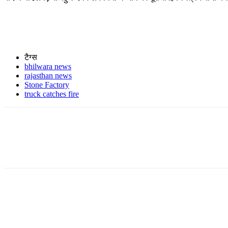
टैग्स
bhilwara news
rajasthan news
Stone Factory
truck catches fire