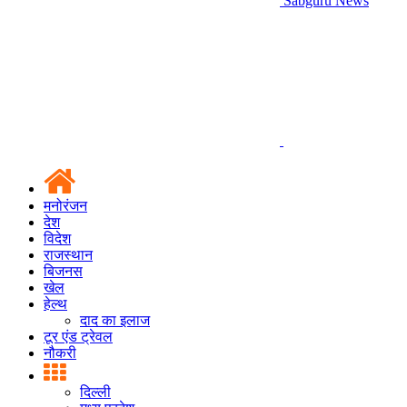
Sabguru News
मनोरंजन
देश
विदेश
राजस्थान
बिजनस
खेल
हेल्थ
दाद का इलाज
टूर एंड ट्रेवल
नौकरी
दिल्ली