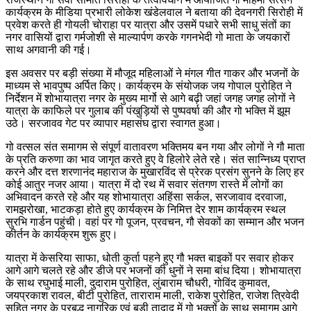
कार्यक्रम के मीडिया प्रभारी लोकेश खंडेलवाल ने बताया की देवनगरी सिरोही में
प्रवेश करते ही गोयली चोराहा पर यात्रा और उसमें पधारे सभी साधु संतों का
नगर वासियों द्वारा गर्मजोशी से माल्यार्पण करके गगनभेदी गो माता के जयकारों
साथ अगवानी की गई।
इस अवसर पर बड़ी संख्या में मौजूद महिलाओं ने मंगल गीत गाकर और भजनों के
माध्यम से भावपुष्प अर्पित किए। कार्यक्रम के संयोजक जय गोपाल पुरोहित ने
निर्देशन में शोभायात्रा नगर के मुख्य मार्गो से आगे बढ़ी जहां जगह जगह लोगों ने
यात्रा के काफिले पर गुलाब की पंखुड़ियों से पुष्पवर्षा की और गो भक्ति में झूम
उठे। सरजावव गेट पर व्यापार महासंघ द्वारा स्वागत हुआ।
गो वत्सल संत समागम से संपूर्ण वातावरण भक्तिमय बन गया और लोगों ने गौ माता
के प्रति करुणा का भाव जागृत करते हुए वे हिलोरे लेते रहे। संत सान्निध्य प्राप्त
करने और दत्त शरणानंद महाराज के मुखारविंद से प्रेरक प्रसंग सुनने के लिए हर
कोई आतुर नजर आया। यात्रा में दो रथ में सवार संतगण रास्ते में लोगों का
अभिवादन करते रहे और यह शोभायात्रा अहिंसा सर्कल, सरजावाव दरवाजा,
रामझरोखा, भाटकड़ा होते हुए कार्यक्रम के निमित्त देर शाम कार्यक्रम स्थल
सुरभि गार्डन पहुंची। वहां पर गो पूजन, प्रवचन, गौ सेवकों का सम्मान और भजन
कीर्तन के कार्यक्रम शुरू हुए।
यात्रा में केसरिया साफा, धोती कुर्ता पहने हुए गौ भक्त बाइकों पर सवार होकर
आगे आगे चलते रहे और डीजे पर भजनों की धुनों ने समा बांध दिया। शोभायात्रा
के साथ रघुभाई माली, दुदाराम पुरोहित, लुंबाराम चौधरी, गोविंद कुमावत,
जयप्रकाश रावल, बीटी पुरोहित, ताराराम माली, राकेश पुरोहित, राजेश त्रिवेदी
सहित नगर के प्रबुद्ध नागरिक एवं बड़ी तादाद में गो भक्तों के साथ समागम आगे