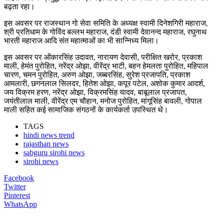
बढ़ता रहा।
इस अवसर पर राजस्थान गो सेवा समिति के अध्यक्ष स्वामी दिनेशगिरी महाराज,
श्री प्रतिधाम के गोविंद बल्लभ महाराज, दंडी स्वामी देवानन्द महाराज, रघुनाथ
भारती महाराज आदि संत महात्माओं का भी सान्निध्य मिला।
इस अवसर पर ओंकारसिंह उदावत, नारायण देवासी, परीक्षित खरोर, प्रकाश
माली, हेमंत पुरोहित, नरेंद्र ओझा, वीरेंद्र भाटी, बहन हेमलता पुरोहित, महिपाल
चारण, चमन पुरोहित, अरुण ओझा, जब्बरसिंह, सुरेश प्रजापति, प्रकाश
आमलारी, छगनलाल सिलदर, हितेश ओझा, कपूर पटेल, अशोक कुमार आदर्श,
जय विक्रम हरण, नरेंद्र ओझा, विक्रमसिंह यादव, बाबूलाल प्रजापत,
जयंतीलाल माली, वीरेंद्र एम चौहान, मनोज पुरोहित, मांगूसिंह बावली, गोपाल
माली सहित कई सामाजिक संगठनों के कार्यकर्ता उपस्थित थे।
TAGS
hindi news trend
rajasthan news
sabguru sirohi news
sirohi news
Facebook
Twitter
Pinterest
WhatsApp