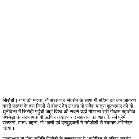
सिरोही।
गाय की महत्ता, गौ संरक्षण व संवर्धन के साथ गौ महिमा का जन जागरण
करते प्रदेश के दस जिलों से होकर वेद लक्षणा गो संदेश यात्रा शुक्रवार को गो
धुलीवेला में सिरोही पहुंची जहां विश्व की सबसे बड़ी गौशाला श्री गोधाम महातीर्थ
पथमेड़ा के संस्थापक गौ ऋषि दत्त शरणानंद महाराज का शहर के धर्म प्रेमी
सज्जनों, माता- बहनो, गौ भक्तों एवं प्रबुद्धजनों ने गर्मजोशी से स्वागत अभिनंदन
किया।
राजस्थान गौ सेवा समिति सिरोही के तत्वावधान में आयोजित गो महिमा सत्संग