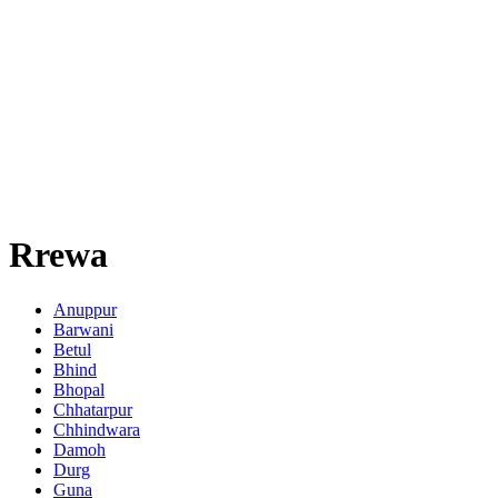
Rrewa
Anuppur
Barwani
Betul
Bhind
Bhopal
Chhatarpur
Chhindwara
Damoh
Durg
Guna