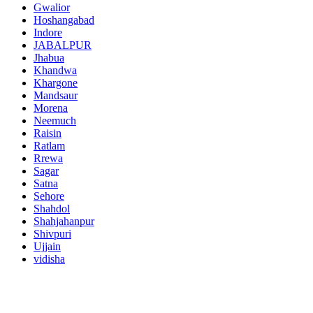
Gwalior
Hoshangabad
Indore
JABALPUR
Jhabua
Khandwa
Khargone
Mandsaur
Morena
Neemuch
Raisin
Ratlam
Rrewa
Sagar
Satna
Sehore
Shahdol
Shahjahanpur
Shivpuri
Ujjain
vidisha