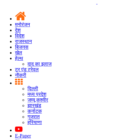
मनोरंजन
देश
विदेश
राजस्थान
बिजनस
खेल
हेल्थ
दाद का इलाज
टूर एंड ट्रेवल
नौकरी
दिल्ली
मध्य प्रदेश
जम्मू कश्मीर
झारखंड
कर्नाटक
गुजरात
हरियाणा
E-Paper