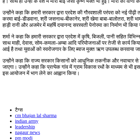
है। साथ ही उन्हीं के वंश में मीरा बाई जैसी कृष्ण भक्त भी हुईं। मीरा की वा
उन्होंने कहा कि हमारी सरकार द्वारा प्रदेश की गौरवशाली परंपरा को नई पीढ़ी 
करमा बाई-डीडवाना, श्री जसनाथ-बीकानेर, श्री खेमा बाबा-बालोतरा, श्री भामाशाह
हाड़ी रानी और अजमेर में महर्षि दयानन्द सरस्वती पेनोरमा का निर्माण भी कि
शर्मा ने कहा कि हमारी सरकार द्वारा प्रदेश में कृषि, बिजली, पानी सहित विभि
साथ माही, देवास, सोम-कमला-अम्बा आदि परियोजनाओं पर तेजी से कार्य किया ज
आई है तथा युवाओं को स्वरोजगार के लिए ब्याज मुक्त ऋण उपलब्ध करवाया जा
उन्होंने कहा कि राज्य सरकार किसानों को आधुनिक तकनीक और नवाचार से जो
जाएगा। उन्होंने कहा कि प्रत्येक गांव में ग्राम विकास रथों के माध्यम से
इस आयोजन में भाग लेने का आह्वान किया।
टैग्स
cm bhajan lal sharma
indian army
leadership
nagaur news
pm modi