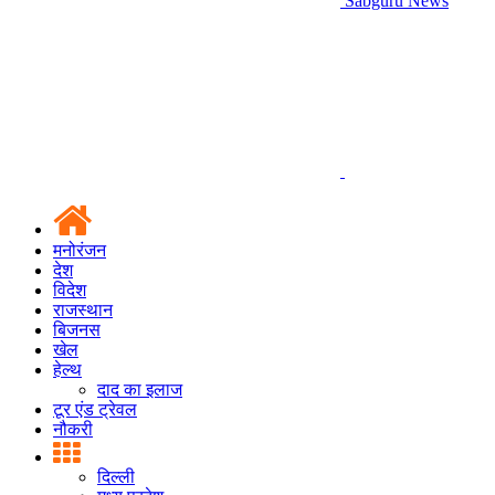
Sabguru News
मनोरंजन
देश
विदेश
राजस्थान
बिजनस
खेल
हेल्थ
दाद का इलाज
टूर एंड ट्रेवल
नौकरी
दिल्ली