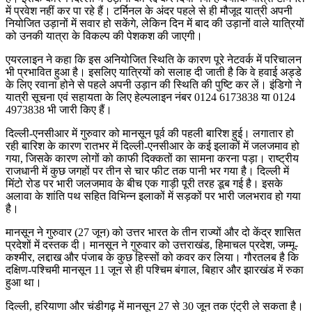
में प्रवेश नहीं कर पा रहे हैं। टर्मिनल के अंदर पहले से ही मौजूद यात्री अपनी
नियोजित उड़ानों में सवार हो सकेंगे, लेकिन दिन में बाद की उड़ानों वाले यात्रियों
को उनकी यात्रा के विकल्प की पेशकश की जाएगी।
एयरलाइन ने कहा कि इस अनियोजित स्थिति के कारण पूरे नेटवर्क में परिचालन
भी प्रभावित हुआ है। इसलिए यात्रियों को सलाह दी जाती है कि वे हवाई अड्डे
के लिए रवाना होने से पहले अपनी उड़ान की स्थिति की पुष्टि कर लें। इंडिगो ने
यात्री सूचना एवं सहायता के लिए हेल्पलाइन नंबर 0124 6173838 या 0124
4973838 भी जारी किए हैं।
दिल्ली-एनसीआर में गुरुवार को मानसून पूर्व की पहली बारिश हुई। लगातार हो
रही बारिश के कारण रातभर में दिल्ली-एनसीआर के कई इलाकों में जलजमाव हो
गया, जिसके कारण लोगों को काफी दिक्कतों का सामना करना पड़ा। राष्ट्रीय
राजधानी में कुछ जगहों पर तीन से चार फीट तक पानी भर गया है। दिल्ली में
मिंटो रोड पर भारी जलजमाव के बीच एक गाड़ी पूरी तरह डूब गई है। इसके
अलावा के शांति पथ सहित विभिन्न इलाकों में सड़कों पर भारी जलभराव हो गया
है।
मानसून ने गुरुवार (27 जून) को उत्तर भारत के तीन राज्यों और दो केंद्र शासित
प्रदेशों में दस्तक दी। मानसून ने गुरुवार को उत्तराखंड, हिमाचल प्रदेश, जम्मू-
कश्मीर, लद्दाख और पंजाब के कुछ हिस्सों को कवर कर लिया। गौरतलब है कि
दक्षिण-पश्चिमी मानसून 11 जून से ही पश्चिम बंगाल, बिहार और झारखंड में रुका
हुआ था।
दिल्ली, हरियाणा और चंडीगढ़ में मानसून 27 से 30 जून तक एंट्री ले सकता है।