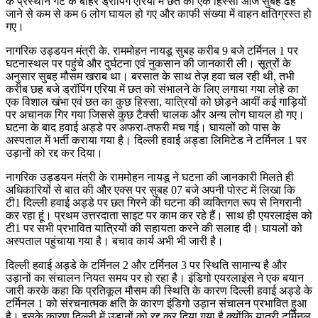
के प्रस्थान गेट के बाहर ड्राॅपिंग एरिया में छत का एक हिस्सा आज सुबह ढह
जाने से कम से कम 6 लोग घायल हो गए और काफी संख्या में वाहन क्षतिग्रस्त हो
गए।
नागरिक उड्डयन मंत्री के. राममोहन नायडू सुबह करीब 9 बजे टर्मिनल 1 पर
घटनास्थल पर पहुंचे और दुर्घटना एवं नुकसान की जानकारी ली। सूत्रों के
अनुसार सुबह मौसम खराब था। बरसात के साथ तेज़ हवा चल रही थी, तभी
करीब छह बजे ड्राॅपिंग एरिया में छत को संभालने के लिए लगाया गया लोहे का
एक विशाल खंभा एवं छत का कुछ हिस्सा, यात्रियों को छोड़ने आयीं कई गाड़ियों
पर अचानक गिर गया जिससे कुछ टैक्सी चालक और अन्य लोग घायल हो गए।
घटना के बाद हवाई अड्डे पर अफरा-तफरी मच गई। घायलों को पास के
अस्पताल में भर्ती कराया गया है। दिल्ली हवाई अड्डा लिमिटेड ने टर्मिनल 1 पर
उड़ानों को रद्द कर दिया।
नागरिक उड्डयन मंत्री के राममोहन नायडू ने घटना की जानकारी मिलते ही
अधिकारियों से बात की और एक्स पर सुबह 07 बजे अपनी पोस्ट में लिखा कि
टी1 दिल्ली हवाई अड्डे पर छत गिरने की घटना की व्यक्तिगत रूप से निगरानी
कर रहा हूं। प्रथम उत्तरदाता साइट पर काम कर रहे हैं। साथ ही एयरलाइंस को
टी1 पर सभी प्रभावित यात्रियों की सहायता करने की सलाह दी। घायलों को
अस्पताल पहुंचाया गया है। बचाव कार्य अभी भी जारी है।
दिल्ली हवाई अड्डे के टर्मिनल 2 और टर्मिनल 3 पर स्थिति सामान्य है और
उड़ानों का संचालन नियत समय पर हो रहा है। इंडिगो एयरलाइंस ने एक बयान
जारी करके कहा कि प्रतिकूल मौसम की स्थिति के कारण दिल्ली हवाई अड्डे के
टर्मिनल 1 को संरचनात्मक क्षति के कारण इंडिगो उड़ान संचालन प्रभावित हुआ
है। इसके कारण दिल्ली में उड़ानों को रद्द कर दिया गया है क्योंकि यात्री टर्मिनल