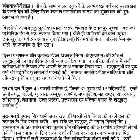
चंपावत/नैनीताल।
चीन के साथ हालत सुधरने के लगभग छह वर्ष बाद उत्तराखंड
के रास्ते देश की ऐतिहासिक कैलाश मानसरोवर यात्रा का शुक्रवार को पुनः
आगाज हो गया है।
दिल्ली से आज श्रद्धालुओं का पहला जत्था चंपावत के टनकपुर पहुंचा। दल का
पारंपरिक ढंग से भव्य स्वागत किया गया। जैसे ही यात्रियों का दाल पहुंचा
टनकपुर का पर्यटक आवास गृह (टीआरसी) शिवमय हो गया। परिसर ‘बम-बम
भोले’ के जयघोष से गूंज उठा।
ज़िला प्रशासन और कुमाऊं मंडल विकास निगम (केएमवीएन) की ओर से
श्रद्धालुओं का पारंपरिक ढंग से स्वागत किया गया।पारंपरिक परिधान में सजी
बालिकाओं ने तिलक और आरती के साथ स्वागत किया गया। श्रद्धालुओं पर पुष्प
वर्षा की गई और फूलमालाएं पहनाई गईं। स्वागत समारोह में आध्यात्मिकता और
लोकसंस्कृति का सुंदर समागम देखने को मिला।
प्रथम दल में कुल 45 यात्री शामिल हैं, जिनमें 32 पुरुष एवं 13 महिलाएं हैं। इनमें
छत्तीसगढ़, दिल्ली, गुजरात, जम्मू एवं कश्मीर, मध्यप्रदेश, महाराष्ट्र, राजस्थान,
तमिलनाडु, तेलंगाना, उत्तर प्रदेश, उत्तराखंड एवं पश्चिम बंगाल के श्रद्धालु
शामिल हैं।
मुख्यमंत्री पुष्कर सिंह धामी उत्तराखंड की धरती से शनिवार को पहले दल को
कैलाश के लिए रवाना करेंगे। इस मौके पर श्रद्धालु भी गदगद दिखाई दिए।
राजस्थान के 69 वर्षीय राजेश कुमार और तमिलनाडु की 60 वर्षीय श्रीमती लेहरी
देवी ने भव्य स्वागत के लिए सरकार और जिला प्रशासन का धन्यवाद ज्ञापित
किया। रात्रि में सभी श्रद्धालुओं के लिए सांस्कृतिक संध्या रखी गई है। उन्हें