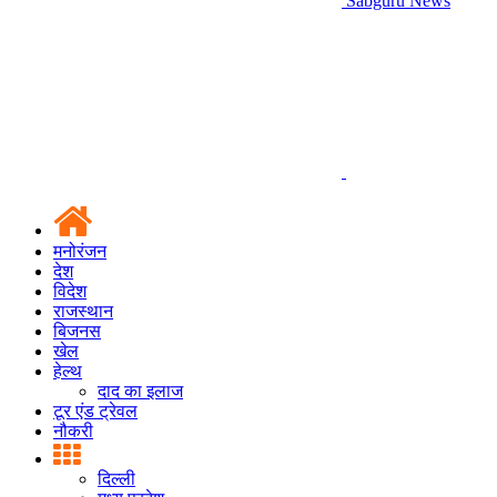
Sabguru News
मनोरंजन
देश
विदेश
राजस्थान
बिजनस
खेल
हेल्थ
दाद का इलाज
टूर एंड ट्रेवल
नौकरी
दिल्ली