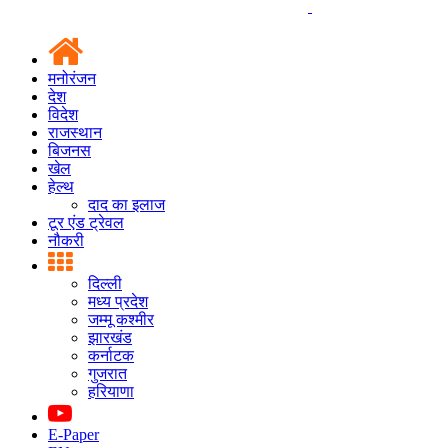
मनोरंजन
देश
विदेश
राजस्थान
बिजनस
खेल
हेल्थ
दाद का इलाज
टूर एंड ट्रेवल
नौकरी
दिल्ली
मध्य प्रदेश
जम्मू कश्मीर
झारखंड
कर्नाटक
गुजरात
हरियाणा
E-Paper