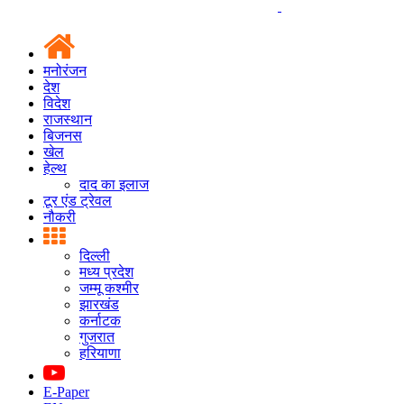
मनोरंजन
देश
विदेश
राजस्थान
बिजनस
खेल
हेल्थ
दाद का इलाज
टूर एंड ट्रेवल
नौकरी
दिल्ली
मध्य प्रदेश
जम्मू कश्मीर
झारखंड
कर्नाटक
गुजरात
हरियाणा
E-Paper