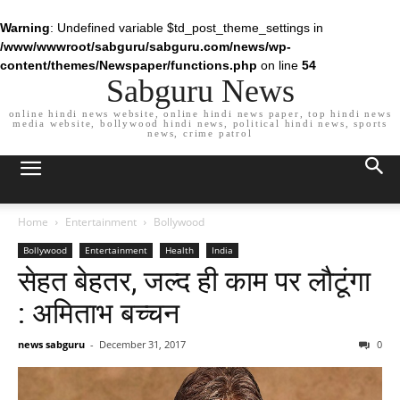
Warning
: Undefined variable $td_post_theme_settings in
/www/wwwroot/sabguru/sabguru.com/news/wp-
content/themes/Newspaper/functions.php
on line
54
Sabguru News
online hindi news website, online hindi news paper, top hindi news
media website, bollywood hindi news, political hindi news, sports
news, crime patrol
Home
Entertainment
Bollywood
Bollywood
Entertainment
Health
India
सेहत बेहतर, जल्द ही काम पर लौटूंगा
: अमिताभ बच्चन
news sabguru
-
December 31, 2017
0