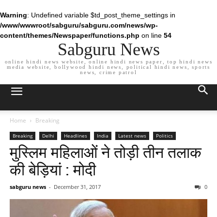
Warning
: Undefined variable $td_post_theme_settings in
/www/wwwroot/sabguru/sabguru.com/news/wp-
content/themes/Newspaper/functions.php
on line
54
Sabguru News
online hindi news website, online hindi news paper, top hindi news
media website, bollywood hindi news, political hindi news, sports
news, crime patrol
Home
Breaking
Breaking
Delhi
Headlines
India
Latest news
Politics
मुस्लिम महिलाओं ने तोड़ी तीन तलाक
की बेड़ियां : मोदी
sabguru news
-
December 31, 2017
0