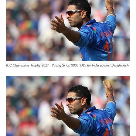
ICC Champions Trophy 2017 : Yuvraj Singh 300th ODI for India against Bangladesh