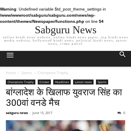
Warning
: Undefined variable $td_post_theme_settings in
/www/wwwroot/sabguru/sabguru.com/news/wp-
content/themes/Newspaper/functions.php
on line
54
Sabguru News
online hindi news website, online hindi news paper, top hindi news
media website, bollywood hindi news, political hindi news, sports
news, crime patrol
Home
Sports
Champions Trophy
Champions Trophy
Cricket
Headlines
Latest news
Sports
बांग्लादेश के खिलाफ युवराज सिंह का
300वां वनडे मैच
sabguru news
-
June 15, 2017
0