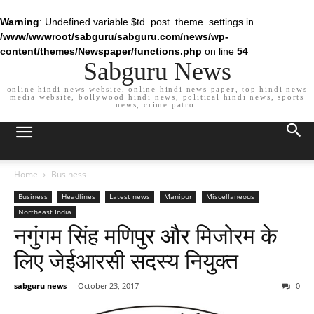
Warning
: Undefined variable $td_post_theme_settings in
/www/wwwroot/sabguru/sabguru.com/news/wp-
content/themes/Newspaper/functions.php
on line
54
Sabguru News
online hindi news website, online hindi news paper, top hindi news
media website, bollywood hindi news, political hindi news, sports
news, crime patrol
Home
Business
Business
Headlines
Latest news
Manipur
Miscellaneous
Northeast India
नगुंगम सिंह मणिपुर और मिजोरम के
लिए जेईआरसी सदस्य नियुक्त
sabguru news
-
October 23, 2017
0