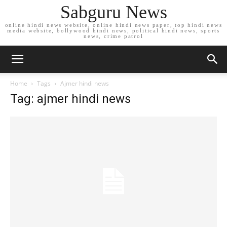
Sabguru News
online hindi news website, online hindi news paper, top hindi news
media website, bollywood hindi news, political hindi news, sports
news, crime patrol
Home
Tags
Ajmer hindi news
Tag: ajmer hindi news