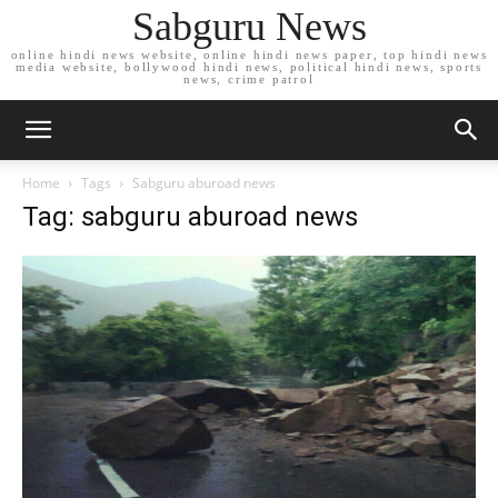
Sabguru News
online hindi news website, online hindi news paper, top hindi news
media website, bollywood hindi news, political hindi news, sports
news, crime patrol
Home
Tags
Sabguru aburoad news
Tag: sabguru aburoad news