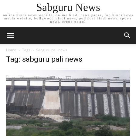
Sabguru News
online hindi news website, online hindi news paper, top hindi news
media website, bollywood hindi news, political hindi news, sports
news, crime patrol
Home
Tags
Sabguru pali news
Tag: sabguru pali news