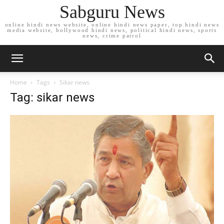
Sabguru News
online hindi news website, online hindi news paper, top hindi news
media website, bollywood hindi news, political hindi news, sports
news, crime patrol
Home
Tags
Sikar news
Tag: sikar news