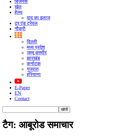
बिजनस
खेल
हेल्थ
दाद का इलाज
टूर एंड ट्रेवल
नौकरी
दिल्ली
मध्य प्रदेश
जम्मू कश्मीर
झारखंड
कर्नाटक
गुजरात
हरियाणा
E-Paper
EN
Contact
टैग: आबूरोड समाचार