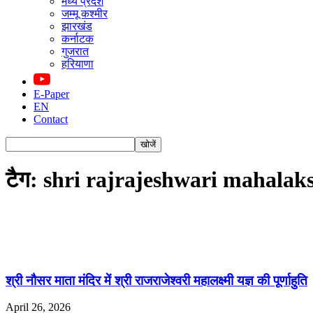
मध्य प्रदेश
जम्मू कश्मीर
झारखंड
कर्नाटक
गुजरात
हरियाणा
E-Paper
EN
Contact
टैग: shri rajrajeshwari mahala
श्री नौसर माता मंदिर में श्री राजराजेश्वरी महालक्ष्मी यज्ञ की पूर्णाहुति
April 26, 2026