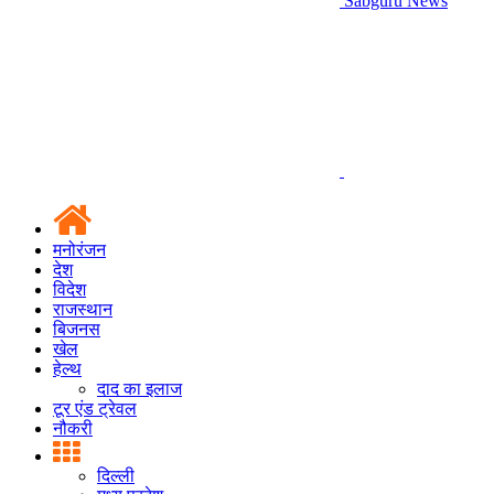
Sabguru News
मनोरंजन
देश
विदेश
राजस्थान
बिजनस
खेल
हेल्थ
दाद का इलाज
टूर एंड ट्रेवल
नौकरी
दिल्ली