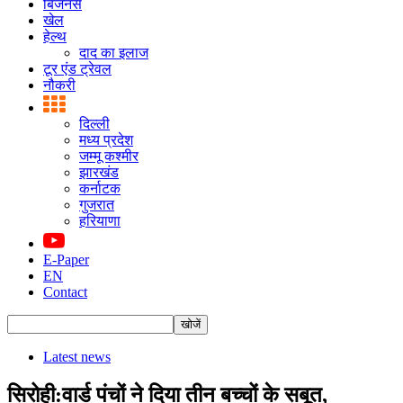
बिजनस
खेल
हेल्थ
दाद का इलाज
टूर एंड ट्रेवल
नौकरी
दिल्ली
मध्य प्रदेश
जम्मू कश्मीर
झारखंड
कर्नाटक
गुजरात
हरियाणा
E-Paper
EN
Contact
Latest news
सिरोही:वार्ड पंचों ने दिया तीन बच्चों के सबूत,