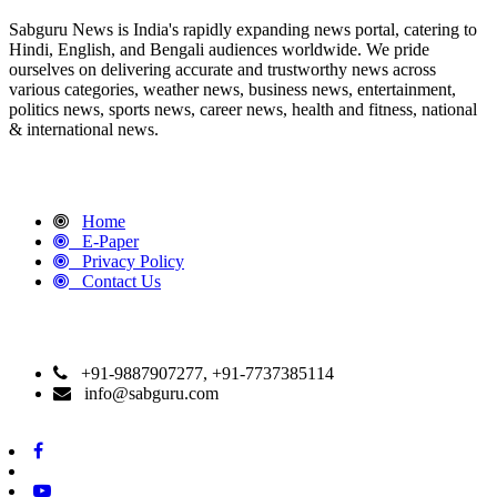
Sabguru News is India's rapidly expanding news portal, catering to
Hindi, English, and Bengali audiences worldwide. We pride
ourselves on delivering accurate and trustworthy news across
various categories, weather news, business news, entertainment,
politics news, sports news, career news, health and fitness, national
& international news.
QUICK LINKS
Home
E-Paper
Privacy Policy
Contact Us
CONTACT DETAILS
+91-9887907277, +91-7737385114
info@sabguru.com