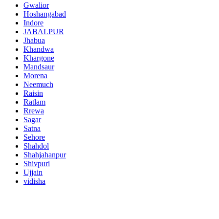
Gwalior
Hoshangabad
Indore
JABALPUR
Jhabua
Khandwa
Khargone
Mandsaur
Morena
Neemuch
Raisin
Ratlam
Rrewa
Sagar
Satna
Sehore
Shahdol
Shahjahanpur
Shivpuri
Ujjain
vidisha