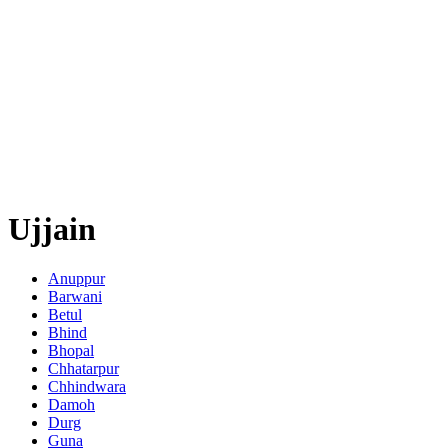
Ujjain
Anuppur
Barwani
Betul
Bhind
Bhopal
Chhatarpur
Chhindwara
Damoh
Durg
Guna