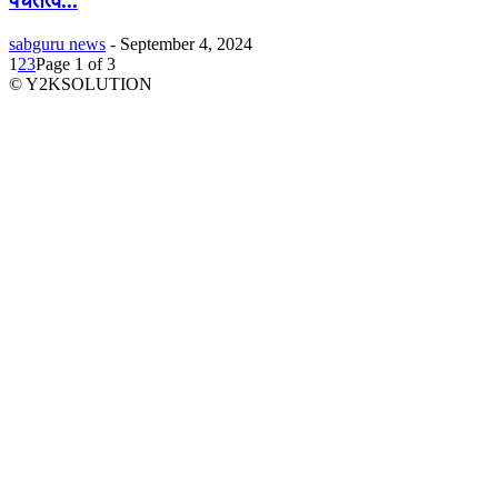
पंचतत्व...
sabguru news
-
September 4, 2024
1
2
3
Page 1 of 3
© Y2KSOLUTION