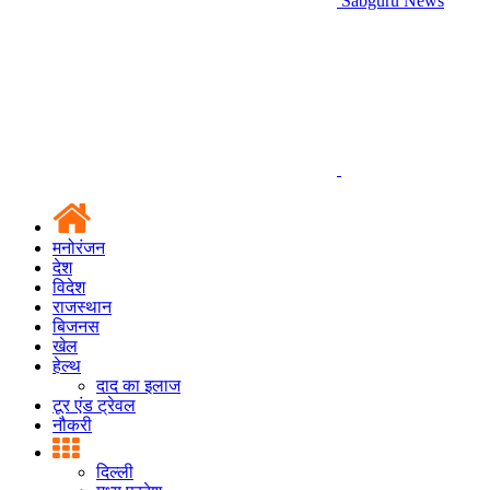
Sabguru News
मनोरंजन
देश
विदेश
राजस्थान
बिजनस
खेल
हेल्थ
दाद का इलाज
टूर एंड ट्रेवल
नौकरी
दिल्ली