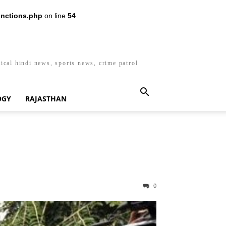
nctions.php
on line
54
ical hindi news, sports news, crime patrol
OGY
RAJASTHAN
0