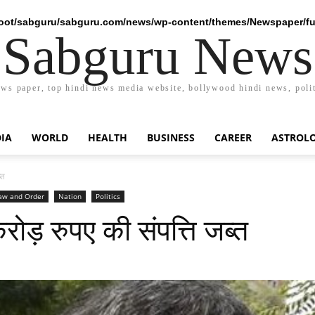
ot/sabguru/sabguru.com/news/wp-content/themes/Newspaper/fu
Sabguru News
ews paper, top hindi news media website, bollywood hindi news, polit
DIA
WORLD
HEALTH
BUSINESS
CAREER
ASTROL
्त
aw and Order
Nation
Politics
रोड़ रुपए की संपत्ति जब्त